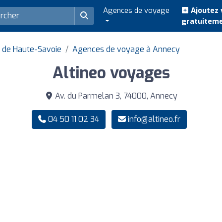
Agences de voyage
Ajoutez 
gratuitem
 de Haute-Savoie
Agences de voyage à Annecy
Altineo voyages
Av. du Parmelan 3, 74000, Annecy
04 50 11 02 34
info@altineo.fr