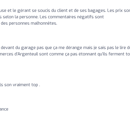
use et le gérant se soucis du client et de ses bagages. Les prix so
as selon la personne. Les commentaires négatifs sont
 des personnes malhonnêtes.
le devant du garage pas que ça me dérange mais je sais pas le lire 
commerces d’Argenteuil sont comme ça pas étonnant qu’ils ferment t
ls son vraiment top .
iance