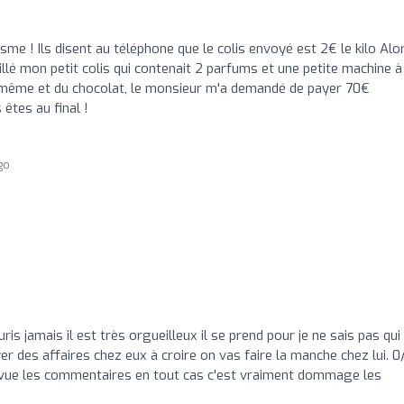
me ! Ils disent au téléphone que le colis envoyé est 2€ le kilo Alo
illé mon petit colis qui contenait 2 parfums et une petite machine à
ême et du chocolat, le monsieur m'a demandé de payer 70€
 êtes au final !
ago
ouris jamais il est très orgueilleux il se prend pour je ne sais pas qui
 des affaires chez eux à croire on vas faire la manche chez lui. 0
s vue les commentaires en tout cas c'est vraiment dommage les