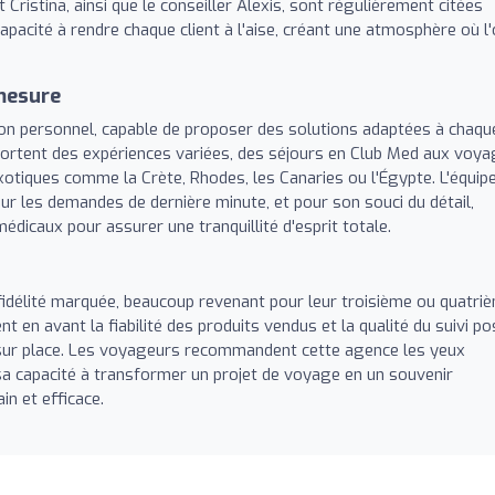
Cristina, ainsi que le conseiller Alexis, sont régulièrement citées
capacité à rendre chaque client à l'aise, créant une atmosphère où l
 mesure
on personnel, capable de proposer des solutions adaptées à chaqu
portent des expériences variées, des séjours en Club Med aux voy
otiques comme la Crète, Rhodes, les Canaries ou l'Égypte. L'équip
our les demandes de dernière minute, et pour son souci du détail,
médicaux pour assurer une tranquillité d'esprit totale.
e fidélité marquée, beaucoup revenant pour leur troisième ou quatri
en avant la fiabilité des produits vendus et la qualité du suivi po
sur place. Les voyageurs recommandent cette agence les yeux
a capacité à transformer un projet de voyage en un souvenir
n et efficace.