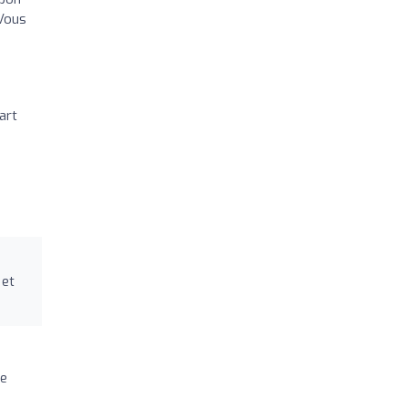
 Vous
art
 et
me