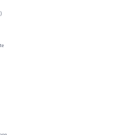
)
te
 bon