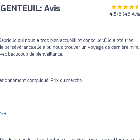
GENTEUIL: Avis
4.5
/5 (45 Avis
rielle qui nous a très bien accueilli et conseiller.Elle a été très
de persévérance,elle a pu nous trouver un voyage de dernière minu
vec beaucoup de bienveillance.
tationnement compliqué. Prix du marché
inal
Produits vendus dans toutes ces qualités, rien à regretter un très