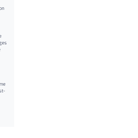
'on
e
ages
e
ème
st-