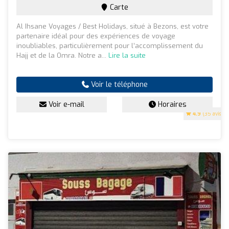
Carte
Al Ihsane Voyages / Best Holidays, situé à Bezons, est votre
partenaire idéal pour des expériences de voyage
inoubliables, particulièrement pour l’accomplissement du
Hajj et de la Omra. Notre a...
Lire la suite
Voir le téléphone
Voir e-mail
Horaires
4.9
(35 avis)