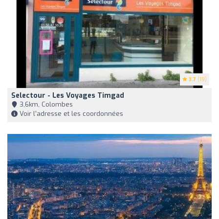
3.7
(19)
Selectour - Les Voyages Timgad
3,6km, Colombes
Voir l'adresse et les coordonnées