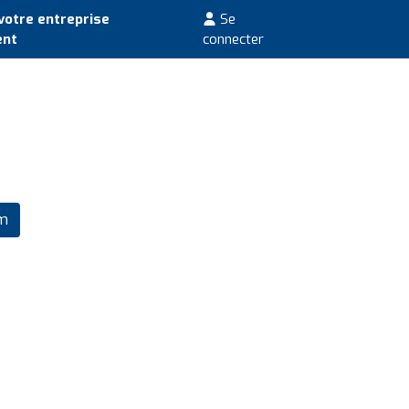
votre entreprise
Se
ent
connecter
m