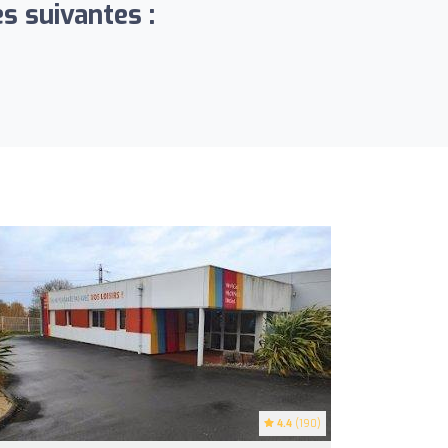
s suivantes :
4.4
(190)