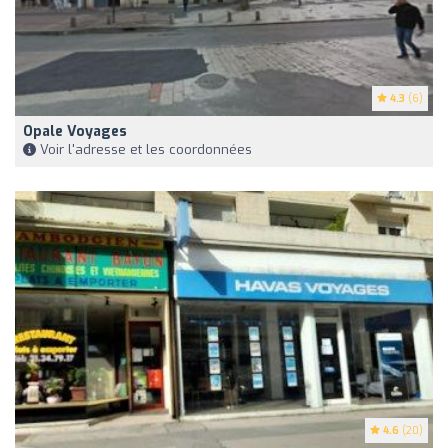
4.3
(6)
Opale Voyages
Voir l'adresse et les coordonnées
4.6
(20)