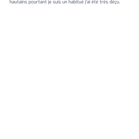
hautains pourtant je suis un habitué j’ai été très déçu.