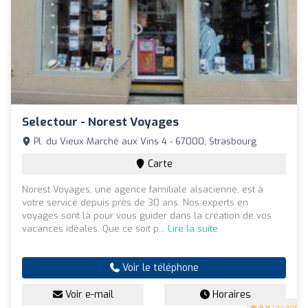
Selectour - Norest Voyages
Pl. du Vieux Marché aux Vins 4 - 67000, Strasbourg
Carte
Norest Voyages, une agence familiale alsacienne, est à
votre service depuis près de 30 ans. Nos experts en
voyages sont là pour vous guider dans la création de vos
vacances idéales. Que ce soit p...
Lire la suite
Voir le téléphone
Voir e-mail
Horaires
4.8
(92 avis)