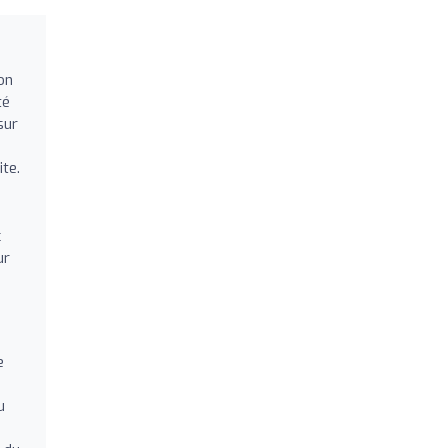
on
té
sur
te.
c
ur
.
e
u