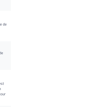
ne de
e
de
est
n
jour