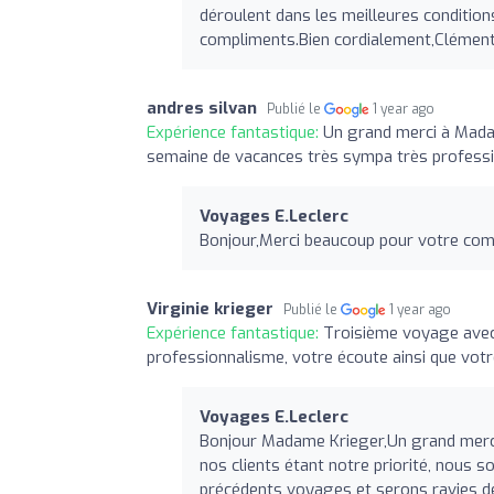
déroulent dans les meilleures conditio
compliments.Bien cordialement,Clémen
andres silvan
Publié le
1 year ago
Expérience fantastique:
Un grand merci à Madam
semaine de vacances très sympa très professi
Voyages E.Leclerc
Bonjour,Merci beaucoup pour votre com
Virginie krieger
Publié le
1 year ago
Expérience fantastique:
Troisième voyage avec 
professionnalisme, votre écoute ainsi que vo
Voyages E.Leclerc
Bonjour Madame Krieger,Un grand merci 
nos clients étant notre priorité, nous 
précédents voyages et serons ravies de