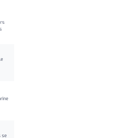
urs
s
le
rine
s se