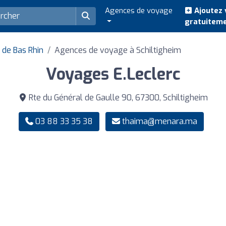
Agences de voyage
Ajoutez 
gratuitem
de Bas Rhin
Agences de voyage à Schiltigheim
Voyages E.Leclerc
Rte du Général de Gaulle 90, 67300, Schiltigheim
03 88 33 35 38
thaima@menara.ma