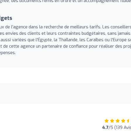
gnée, des documents remis en ordre et un accompagnement fluide
dgets
 de l'agence dans la recherche de meilleurs tarifs. Les conseiller
s envies des clients et leurs contraintes budgétaires, sans jamais
s aussi variées que l'Égypte, la Thaïlande, les Caraïbes ou l'Europe 
t de cette agence un partenaire de confiance pour réaliser des pro
épenses.
4.7
/5 (139 Avi