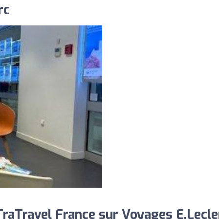
rc
aTravel France sur Voyages E.Lecler