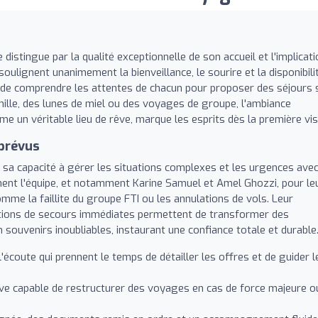
distingue par la qualité exceptionnelle de son accueil et l'implicati
ulignent unanimement la bienveillance, le sourire et la disponibili
t de comprendre les attentes de chacun pour proposer des séjours 
ille, des lunes de miel ou des voyages de groupe, l'ambiance
e un véritable lieu de rêve, marque les esprits dès la première visi
mprévus
 sa capacité à gérer les situations complexes et les urgences ave
rement l'équipe, et notamment Karine Samuel et Amel Ghozzi, pour le
mme la faillite du groupe FTI ou les annulations de vols. Leur
lutions de secours immédiates permettent de transformer des
 souvenirs inoubliables, instaurant une confiance totale et durable
'écoute qui prennent le temps de détailler les offres et de guider l
ve capable de restructurer des voyages en cas de force majeure o