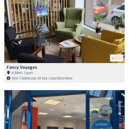
5
(4)
Fancy Voyages
4,6km, Lyon
Voir l'adresse et les coordonnées