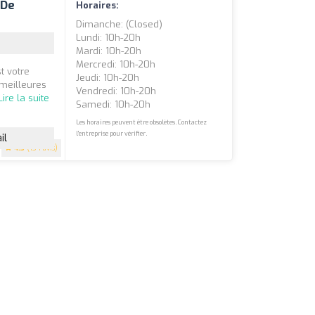
 De
Horaires:
Dimanche: (closed)
Lundi: 10h-20h
Mardi: 10h-20h
Mercredi: 10h-20h
t votre
Jeudi: 10h-20h
 meilleures
Vendredi: 10h-20h
Lire la suite
Samedi: 10h-20h
Les horaires peuvent être obsolètes. Contactez
l'entreprise pour vérifier.
il
4.3
(134 avis)