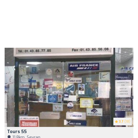
3.7
(18)
Tours 55
11,8km, Sevran