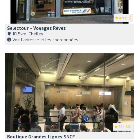
4.9
(67)
Selectour - Voyagez Rêvez
10,5km, Chelles
Voir l'adresse et les coordonnées
4.1
(160)
Boutique Grandes Lignes SNCF