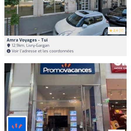
2.4
(17)
Amra Voyages - Tui
12,9km, Livry-Gargan
Voir l'adresse et les coordonnées