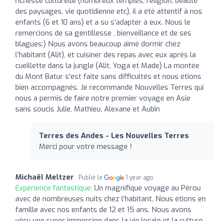
richesse culturelle (nombreux temples, religion, beauté
des paysages, vie quotidienne etc), il a été attentif à nos
enfants (6 et 10 ans) et a su s'adapter à eux. Nous le
remercions de sa gentillesse , bienveillance et de ses
blagues:) Nous avons beaucoup aimé dormir chez
l’habitant (Alit), et cuisiner des repas avec eux après la
cueillette dans la jungle (Alit, Yoga et Made) La montée
du Mont Batur s'est faite sans difficultés et nous étions
bien accompagnés. Je recommande Nouvelles Terres qui
nous a permis de faire notre premier voyage en Asie
sans soucis Julie, Mathieu, Alexane et Aubin
Terres des Andes - Les Nouvelles Terres
Merci pour votre message !
Michaël Meltzer
Publié le
1 year ago
Expérience fantastique:
Un magnifique voyage au Pérou
avec de nombreuses nuits chez l’habitant. Nous étions en
famille avec nos enfants de 12 et 15 ans. Nous avons
vécu une super immersion dans la vie locale et la culture