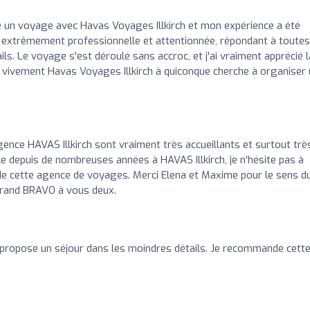
 un voyage avec Havas Voyages Illkirch et mon expérience a été
ait extrêmement professionnelle et attentionnée, répondant à toutes
ls. Le voyage s'est déroulé sans accroc, et j'ai vraiment apprécié l
 vivement Havas Voyages Illkirch à quiconque cherche à organiser
ence HAVAS Illkirch sont vraiment très accueillants et surtout trè
èle depuis de nombreuses années à HAVAS Illkirch, je n'hésite pas à
 cette agence de voyages. Merci Elena et Maxime pour le sens d
 grand BRAVO à vous deux.
 propose un séjour dans les moindres détails. Je recommande cett