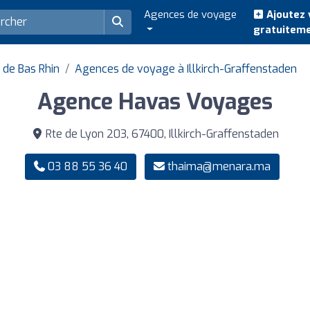
Agences de voyage
Ajoutez 
gratuitem
de Bas Rhin
Agences de voyage à Illkirch-Graffenstaden
Agence Havas Voyages
Rte de Lyon 203, 67400, Illkirch-Graffenstaden
03 88 55 36 40
thaima@menara.ma