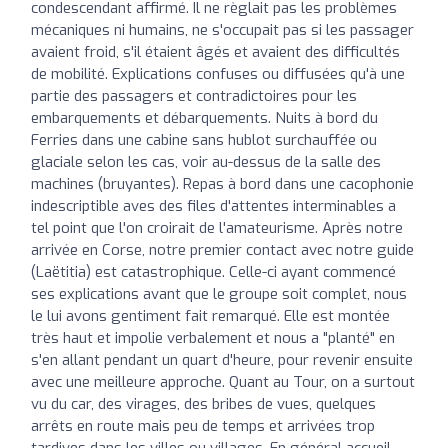
condescendant affirmé. Il ne règlait pas les problèmes
mécaniques ni humains, ne s'occupait pas si les passager
avaient froid, s'il étaient âgés et avaient des difficultés
de mobilité. Explications confuses ou diffusées qu'à une
partie des passagers et contradictoires pour les
embarquements et débarquements. Nuits à bord du
Ferries dans une cabine sans hublot surchauffée ou
glaciale selon les cas, voir au-dessus de la salle des
machines (bruyantes). Repas à bord dans une cacophonie
indescriptible aves des files d'attentes interminables a
tel point que l'on croirait de l'amateurisme. Après notre
arrivée en Corse, notre premier contact avec notre guide
(Laëtitia) est catastrophique. Celle-ci ayant commencé
ses explications avant que le groupe soit complet, nous
le lui avons gentiment fait remarqué. Elle est montée
très haut et impolie verbalement et nous a "planté" en
s'en allant pendant un quart d'heure, pour revenir ensuite
avec une meilleure approche. Quant au Tour, on a surtout
vu du car, des virages, des bribes de vues, quelques
arrêts en route mais peu de temps et arrivées trop
tardives dans les villes ou villages. En général accueil