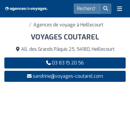
Agences de voyage à Heillecourt
VOYAGES COUTAREL
All. des Grands Pâquis 25, 54180, Heillecourt
03 83 15 20 56
sandrine@voyages-coutarel.com