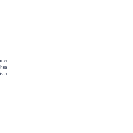
arler
ches
is à