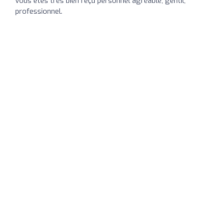
vous êtes très bien reçu personnel agréable, gentil,
professionnel.