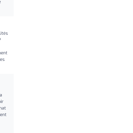
e
lités
?
ment
des
la
ir
mat
ment