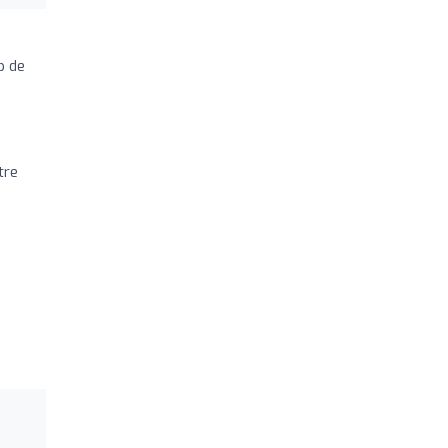
p de
tre