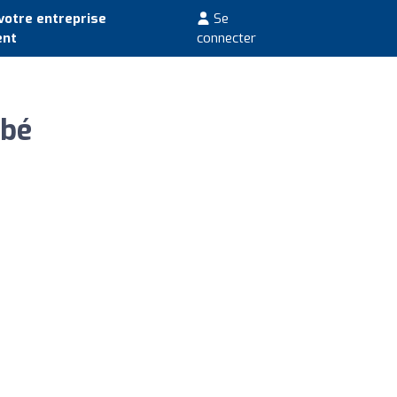
votre entreprise
Se
ent
connecter
abé