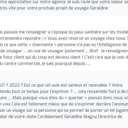
e appréciation sur notre agence Je suis ravie que votre séjour s
très vite pour votre prochain projet de voyage Géraldine
tais passée me renseigner à l’époque du pass sanitaire sur les moda
e m’entendre répondre : « Vous avez réservé un voyage chez nous 
is ce que cette « charmante » personne n’a pas eu l’intelligence de
t de voyager … en vue de voyager justement … Bref , le renseigne
 futur client qui du coup est devenu client ! C’est rare que je vois 
 du centre commercial, je sais pourquoi depuis …
021 ? 2022 ? Est ce que cet avis est sérieux et recevable ? Votre
tendu tout ce temps pour l’exprimer ? … cela ressemble fort à de 
nuire … Mais puisque vous êtes du « quartier » passez donc nous vo
ve voix Cela est tellement mieux que de s’exprimer derrière l’anony
er un visage sur la personne qui se permet de porter un tel juge
isir de votre visite Cordialement Géraldine Magny Directrice de