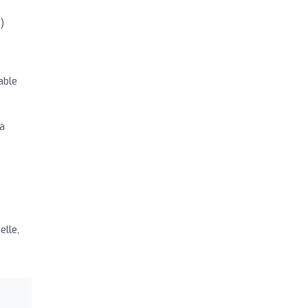
)
able
 à
elle,