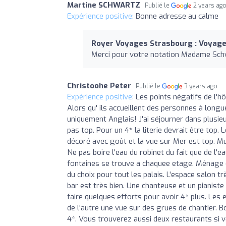
Martine SCHWARTZ
Publié le
2 years ag
Expérience positive:
Bonne adresse au calme
Royer Voyages Strasbourg : Voyages
Merci pour votre notation Madame Sch
Christoohe Peter
Publié le
3 years ago
Expérience positive:
Les points négatifs de l'hôt
Alors qu' ils accueillent des personnes à longu
uniquement Anglais! J'ai séjourner dans plusieurs
pas top. Pour un 4* la literie devrait être top.
décoré avec goût et la vue sur Mer est top. Muni
Ne pas boire l'eau du robinet du fait que de l'e
fontaines se trouve a chaquee etage. Ménage est 
du choix pour tout les palais. L'espace salon tr
bar est très bien. Une chanteuse et un pianiste 
faire quelques efforts pour avoir 4* plus. Les e
de l'autre une vue sur des grues de chantier. B
4*. Vous trouverez aussi deux restaurants si v