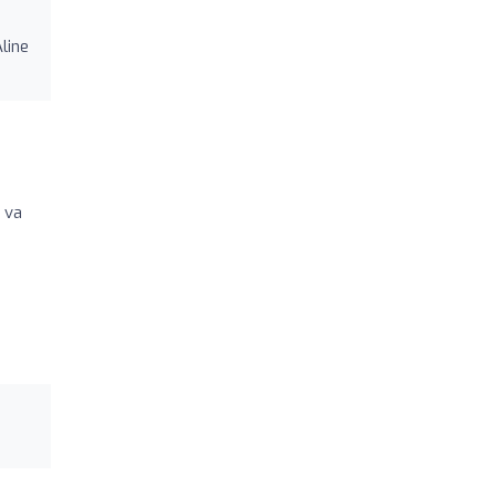
line
é
 va