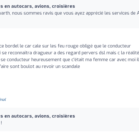
 en autocars, avions, croisières
rth, nous sommes ravis que vous ayez apprécié les services de A
ce bordel le car cale sur les feu rouge obligé que le conducteur
i se reconnaîtra dragueur a des regard pervers dsl mais c la réalit
se conducteur heureusement que c'était ma femme car avec moi il
 faire sont boulot au revoir un scandale
inal
 en autocars, avions, croisières
!