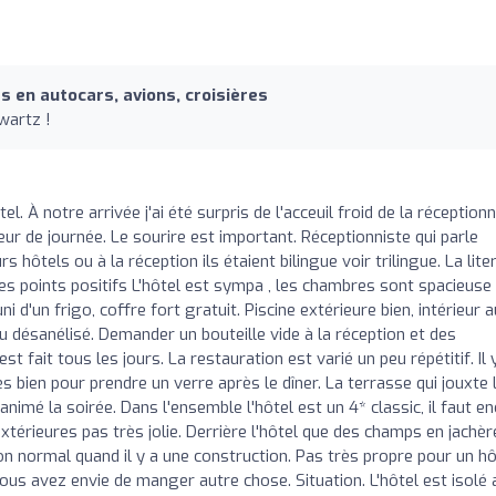
o
 en autocars, avions, croisières
wartz !
el. À notre arrivée j'ai été surpris de l'acceuil froid de la réceptionn
eur de journée. Le sourire est important. Réceptionniste qui parle
 hôtels ou à la réception ils étaient bilingue voir trilingue. La liter
 Les points positifs L'hôtel est sympa , les chambres sont spacieuse
 d'un frigo, coffre fort gratuit. Piscine extérieure bien, intérieur a
au désanélisé. Demander un bouteille vide à la réception et des
fait tous les jours. La restauration est varié un peu répétitif. Il 
ès bien pour prendre un verre après le dîner. La terrasse qui jouxte 
animé la soirée. Dans l'ensemble l'hôtel est un 4* classic, il faut e
xtérieures pas très jolie. Derrière l'hôtel que des champs en jachèr
on normal quand il y a une construction. Pas très propre pour un hô
ous avez envie de manger autre chose. Situation. L'hôtel est isolé 