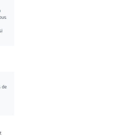
n
vous
à
si
s de
t