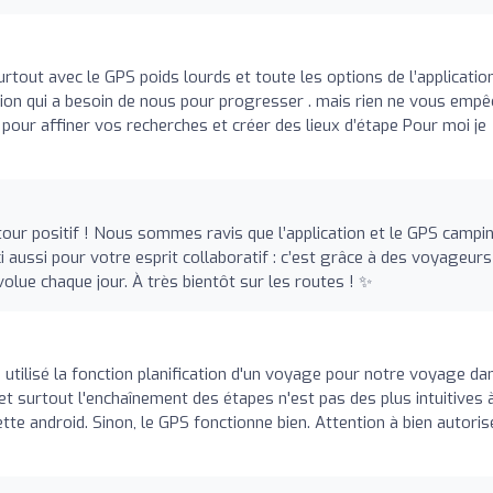
urtout avec le GPS poids lourds et toute les options de l’applicatio
ation qui a besoin de nous pour progresser . mais rien ne vous emp
pour affiner vos recherches et créer des lieux d’étape Pour moi je
our positif ! Nous sommes ravis que l’application et le GPS campi
ci aussi pour votre esprit collaboratif : c’est grâce à des voyageurs
ue chaque jour. À très bientôt sur les routes ! ✨
'ai utilisé la fonction planification d'un voyage pour notre voyage da
x et surtout l'enchaînement des étapes n'est pas des plus intuitives 
blette android. Sinon, le GPS fonctionne bien. Attention à bien autoris