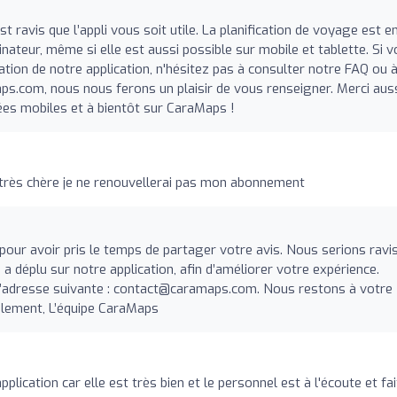
t ravis que l’appli vous soit utile. La planification de voyage est e
inateur, même si elle est aussi possible sur mobile et tablette. Si 
sation de notre application, n'hésitez pas à consulter notre FAQ ou 
aps.com
, nous nous ferons un plaisir de vous renseigner. Merci aus
nées mobiles et à bientôt sur CaraMaps !
 très chère je ne renouvellerai pas mon abonnement
our avoir pris le temps de partager votre avis. Nous serions ravi
 déplu sur notre application, afin d’améliorer votre expérience.
l’adresse suivante :
contact@caramaps.com
. Nous restons à votre
ialement, L’équipe CaraMaps
lication car elle est très bien et le personnel est à l'écoute et fai