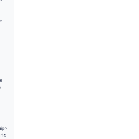
s
ée
e
uipe
ris