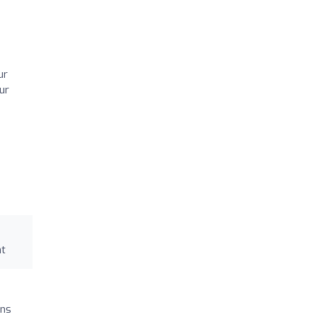
ur
ur
nt
ons