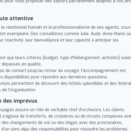
ns pour vous proposer des séjours parfaitement adaptés à vos en
ute attentive
 le relationnel humain et le professionnalisme de ses agents, sou
nt exemplaire. Des conseillères comme Julie, Aude, Anne-Marie o
réactivité, leur bienveillance et leur capacité à anticiper les
t que leurs critères (budget, type d'hébergement, activités) soie
 dépassés en qualité.
ise de contact jusqu'au retour du voyage, l'accompagnement est
es disponibilités pour répondre aux dernières questions.
visés permettent de découvrir des hôtels splendides et des itinéra
 de l'organisation.
n des imprévus
oyages assure un rôle de véritable chef d'orchestre. Les clients
il s'agisse de transferts, de croisières ou de circuits complexes av
e des changements de vol ou des litiges avec des prestataires,
et d'un sens aigu des responsabilités pour résoudre les problèmes