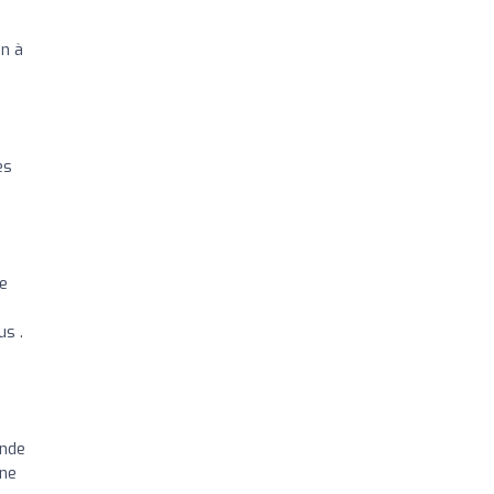
en à
es
ne
us .
ande
une