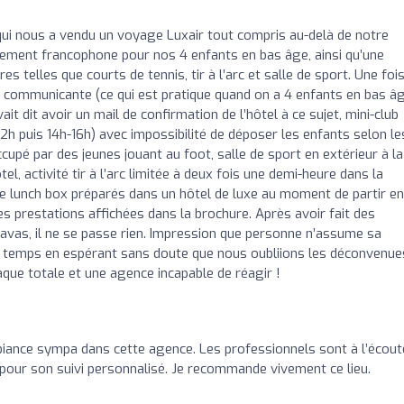
qui nous a vendu un voyage Luxair tout compris au-delà de notre
rement francophone pour nos 4 enfants en bas âge, ainsi qu’une
es telles que courts de tennis, tir à l’arc et salle de sport. Une foi
bre communicante (ce qui est pratique quand on a 4 enfants en bas â
it dit avoir un mail de confirmation de l’hôtel à ce sujet, mini-club
2h puis 14h-16h) avec impossibilité de déposer les enfants selon le
ccupé par des jeunes jouant au foot, salle de sport en extérieur à la
tel, activité tir à l’arc limitée à deux fois une demi-heure dans la
 de lunch box préparés dans un hôtel de luxe au moment de partir en
es prestations affichées dans la brochure. Après avoir fait des
avas, il ne se passe rien. Impression que personne n’assume sa
le temps en espérant sans doute que nous oubliions les déconvenue
que totale et une agence incapable de réagir !
biance sympa dans cette agence. Les professionnels sont à l’écout
 pour son suivi personnalisé. Je recommande vivement ce lieu.