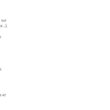
s sur
ge…),
s
s
e et