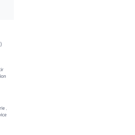
)
ir
ion
ie ,
vice