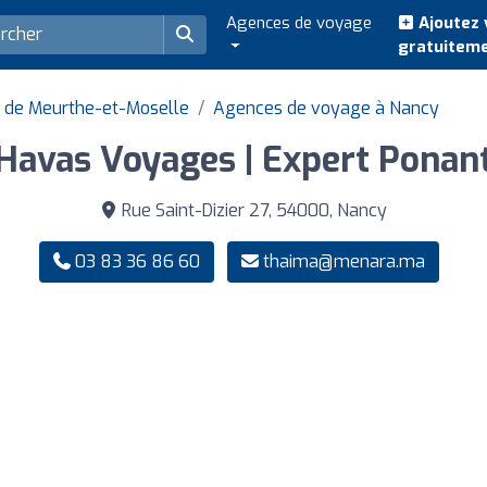
Agences de voyage
Ajoutez 
gratuitem
 de Meurthe-et-Moselle
Agences de voyage à Nancy
Havas Voyages | Expert Ponan
Rue Saint-Dizier 27, 54000, Nancy
03 83 36 86 60
thaima@menara.ma