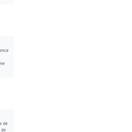
ence
ine
e de
 de