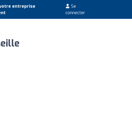
votre entreprise
Se
ent
connecter
eille