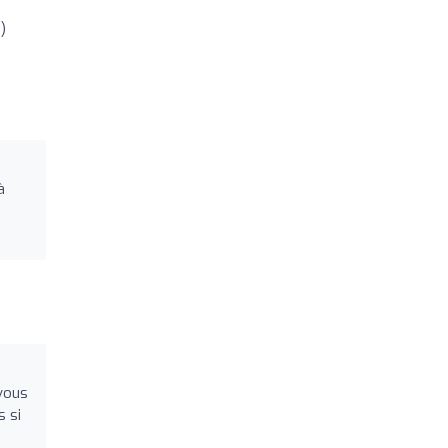
)
à
vous
s si