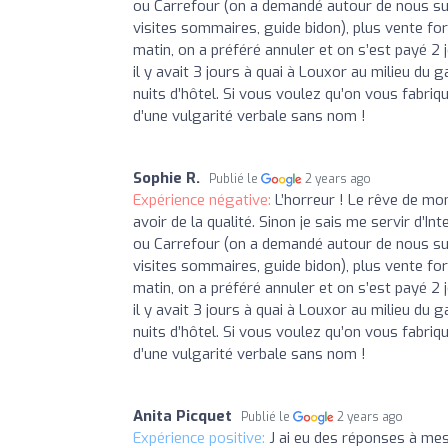
ou Carrefour (on a demandé autour de nous sur
visites sommaires, guide bidon), plus vente for
matin, on a préféré annuler et on s’est payé 2 j
il y avait 3 jours à quai à Louxor au milieu du 
nuits d’hôtel. Si vous voulez qu’on vous fabri
d’une vulgarité verbale sans nom !
Sophie R.
Publié le
2 years ago
Expérience négative:
L’horreur ! Le rêve de mo
avoir de la qualité. Sinon je sais me servir d’
ou Carrefour (on a demandé autour de nous sur
visites sommaires, guide bidon), plus vente for
matin, on a préféré annuler et on s’est payé 2 j
il y avait 3 jours à quai à Louxor au milieu du 
nuits d’hôtel. Si vous voulez qu’on vous fabri
d’une vulgarité verbale sans nom !
Anita Picquet
Publié le
2 years ago
Expérience positive:
J ai eu des réponses à me