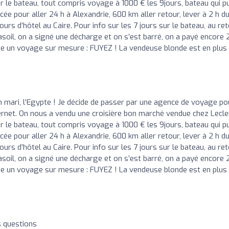
 le bateau, tout compris voyage à 1000 € les 9jours, bateau qui p
cée pour aller 24 h à Alexandrie, 600 km aller retour, lever à 2 h d
ours d’hôtel au Caire. Pour info sur les 7 jours sur le bateau, au re
gasoil, on a signé une décharge et on s’est barré, on a payé encore 
que un voyage sur mesure : FUYEZ ! La vendeuse blonde est en plus
n mari, l’Egypte ! Je décide de passer par une agence de voyage po
Internet. On nous a vendu une croisière bon marché vendue chez Lecle
 le bateau, tout compris voyage à 1000 € les 9jours, bateau qui p
cée pour aller 24 h à Alexandrie, 600 km aller retour, lever à 2 h d
ours d’hôtel au Caire. Pour info sur les 7 jours sur le bateau, au re
gasoil, on a signé une décharge et on s’est barré, on a payé encore 
que un voyage sur mesure : FUYEZ ! La vendeuse blonde est en plus
s questions