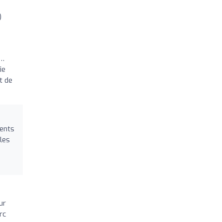
)
 …
ie
t de
ients
les
ur
rc