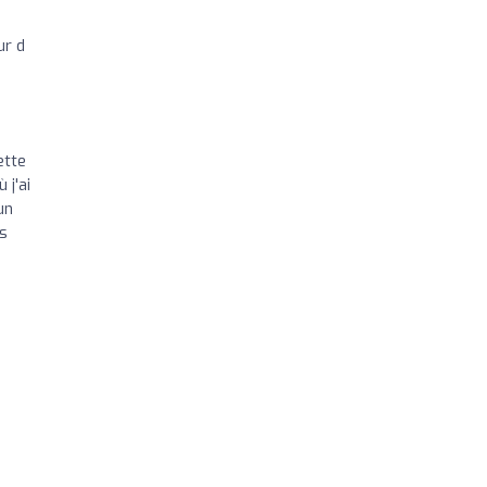
1
ur d
ette
 j'ai
un
ès