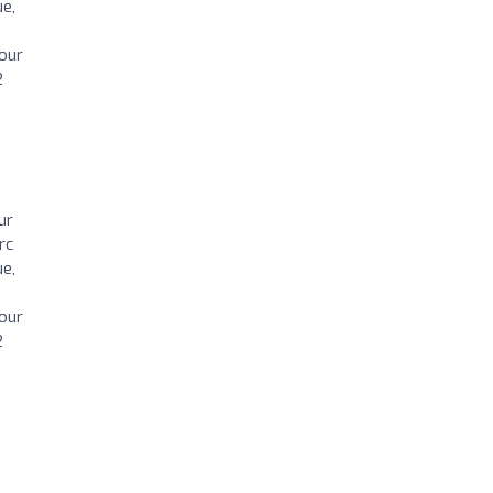
ue,
u
tour
2
ur
rc
ue,
u
tour
2