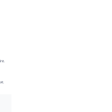
re.
ue,