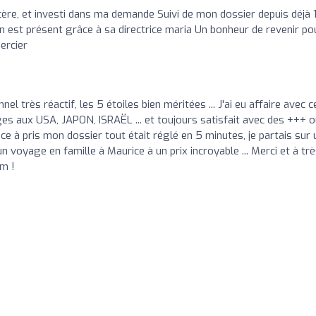
cère, et investi dans ma demande Suivi de mon dossier depuis déjà 
est présent grâce à sa directrice maria Un bonheur de revenir po
ercier
l très réactif, les 5 étoiles bien méritées ... J'ai eu affaire avec c
 aux USA, JAPON, ISRAËL ... et toujours satisfait avec des +++ où
ice à pris mon dossier tout était réglé en 5 minutes, je partais sur 
un voyage en famille à Maurice à un prix incroyable ... Merci et à tr
om !