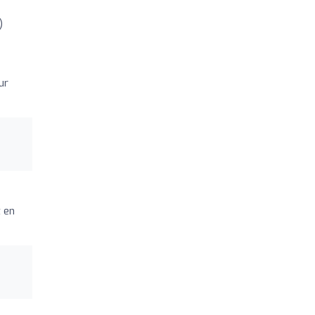
)
ur
 en