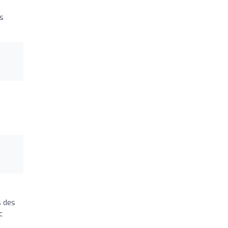
s
s des
c