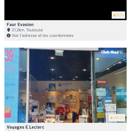
5
(4)
Faur Evasion
21,2km, Toulouse
Voir l'adresse et les coordonnées
4.8
(5)
Voyages E.Leclerc