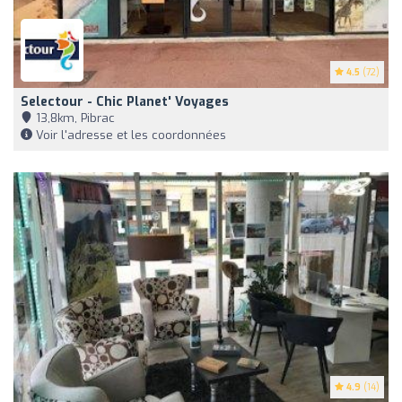
4.5
(72)
Selectour - Chic Planet' Voyages
13,8km, Pibrac
Voir l'adresse et les coordonnées
4.9
(14)