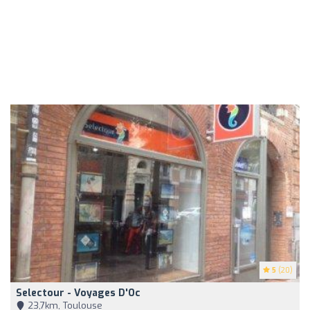
5
(20)
Selectour - Voyages D'Oc
23,7km, Toulouse